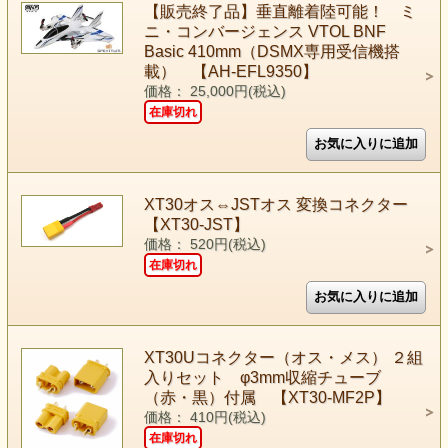
【販売終了品】垂直離着陸可能！ ミ
ニ・コンバージェンス VTOL BNF
Basic 410mm（DSMX専用受信機搭
載） 【AH-EFL9350】
価格： 25,000円(税込)
在庫切れ
XT30オス⇔JSTオス 変換コネクター
【XT30-JST】
価格： 520円(税込)
在庫切れ
XT30Uコネクター（オス・メス） ２組
入りセット φ3mm収縮チューブ
（赤・黒）付属 【XT30-MF2P】
価格： 410円(税込)
在庫切れ