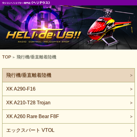
TOP
飛行機/垂直離着陸機
>
飛行機/垂直離着陸機
XK A290-F16
XK A210-T28 Trojan
XK A260 Rare Bear F8F
エックスバート VTOL