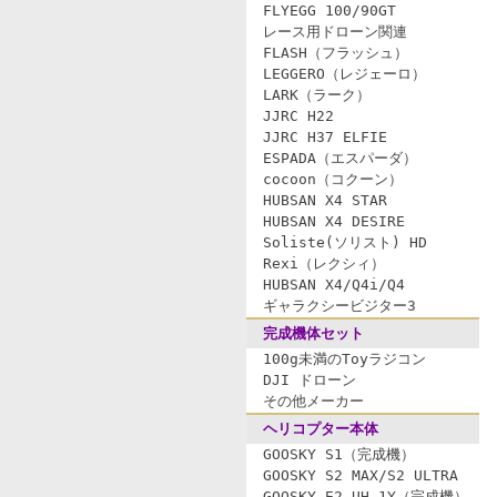
FLYEGG 100/90GT
レース用ドローン関連
FLASH（フラッシュ）
LEGGERO（レジェーロ）
LARK（ラーク）
JJRC H22
JJRC H37 ELFIE
ESPADA（エスパーダ）
cocoon（コクーン）
HUBSAN X4 STAR
HUBSAN X4 DESIRE
Soliste(ソリスト) HD
Rexi（レクシィ）
HUBSAN X4/Q4i/Q4
ギャラクシービジター3
完成機体セット
100g未満のToyラジコン
DJI ドローン
その他メーカー
ヘリコプター本体
GOOSKY S1（完成機）
GOOSKY S2 MAX/S2 ULTRA
GOOSKY E2 UH-1Y（完成機）