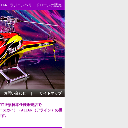
/ALIGN ラジコンヘリ・ドローンの販売
お問い合わせ
｜
サイトマップ
DJI正規日本仕様販売店で
グースカイ）・
ALIGN（アライン）
の機
ます。