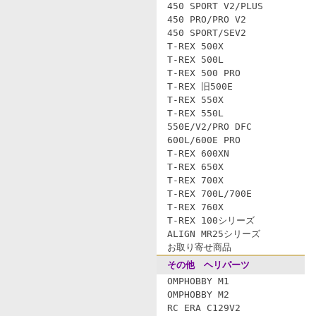
450 SPORT V2/PLUS
450 PRO/PRO V2
450 SPORT/SEV2
T-REX 500X
T-REX 500L
T-REX 500 PRO
T-REX 旧500E
T-REX 550X
T-REX 550L
550E/V2/PRO DFC
600L/600E PRO
T-REX 600XN
T-REX 650X
T-REX 700X
T-REX 700L/700E
T-REX 760X
T-REX 100シリーズ
ALIGN MR25シリーズ
お取り寄せ商品
その他 ヘリパーツ
OMPHOBBY M1
OMPHOBBY M2
RC ERA C129V2