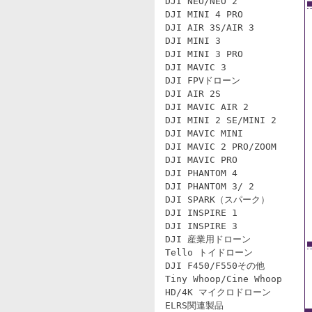
DJI NEO/NEO 2
DJI MINI 4 PRO
DJI AIR 3S/AIR 3
DJI MINI 3
DJI MINI 3 PRO
DJI MAVIC 3
DJI FPVドローン
DJI AIR 2S
DJI MAVIC AIR 2
DJI MINI 2 SE/MINI 2
DJI MAVIC MINI
DJI MAVIC 2 PRO/ZOOM
DJI MAVIC PRO
DJI PHANTOM 4
DJI PHANTOM 3/ 2
DJI SPARK（スパーク）
DJI INSPIRE 1
DJI INSPIRE 3
DJI 産業用ドローン
Tello トイドローン
DJI F450/F550その他
Tiny Whoop/Cine Whoop
HD/4K マイクロドローン
ELRS関連製品