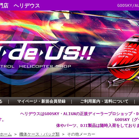
門店 ヘリデウス
GOOSKY
る
｜
マイページ・新規会員登録
｜
ご利用案内・送料について
｜
ヘリデウスはGOOSKY・ALIGNの正規ディーラープロショップ・
す。
GOOSKY（
体やパーツ、DJI製品は随時入荷をしており
ホーム
>
機体ケース・バッグ類
> その他メーカー