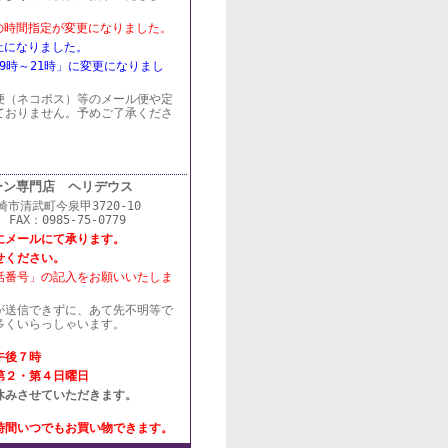
記の時間指定が変更になりました。
廃止になりました。
19時～21時」に変更になりまし
便（ネコポス）等のメール便や定
ておりません。予めご了承くださ
ーン専門店 ヘリデウス
宮崎市清武町今泉甲3720-10
 FAX：0985-75-0779
にメールにて承ります。
せください。
話番号」の記入をお願いいたしま
が送信できずに、あて先不明等で
多くいらっしゃいます。
午後７時
第２・第４日曜日
休みさせていただきます。
時間いつでもお買い物できます。