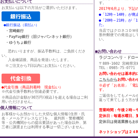
■お支払いについて
す。
お支払いは以下の方法がご選択いただけます。
2017年6月より、下
●「12時～14時」が
●「20時～21時」が「
た。
●銀行振込（前払い）
当店ではクロネコＤＭ
・宮崎銀行
形外郵便での発送はし
・PayPay銀行（旧ジャパンネット銀行）
い。
・ゆうちょ銀行
恐れいりますが、振込手数料は、ご負担くださ
■お問い合わせ
い。
ラジコンヘリ・ドロ
入金確認後、商品を発送いたします。
〒889-1602 宮崎県
※ご注文から7日以内にお支払いください。
TEL：0985-75-0771
お問い合わせは基本的
こちらから
お問い合わ
※必ず「お名前」「電
●代金引換（商品到着時 現金払い）
す。
※代金引換手数料が別途必要です。
ご返信をしてもメール
※商品合計金額が30万円(税込)を超える場合はご利
返って来てしまう方が
用いただけません。
■個人情報について
営業時間：午後２時～
お客様からお預かりした大切な個人情報(住所・氏
定休日：毎週水曜日、
名・メールアドレスなど)を、 裁判所・警察機関
定休日は発送業務もお
等・公共機関からの提出要請があった場合以外、第
三者に譲渡または利用する事は一切ございません。
ネットショップは２４