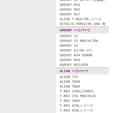
GOOSKY RS4
GOOSKY RS5
GOOSKY RS7
ALIGN T-REX/TBシリーズ
HITEC/G-FORCE/RC ERA 他
GOOSKY ヘリパーツ
GOOSKY S1
GOOSKY S2 MAX/ULTRA
GOOSKY S2
GOOSKY E2(UH-1Y)
GOOSKY RS4 VENOM
GOOSKY RS4
GOOSKY RS5/RS6
ALIGN ヘリパーツ
ALIGN T15
ALIGN TB40
ALIGN TB60
T-REX 150X/150DFC
T-REX 250 PRO/PLUS
T-REX 300X
T-REX 470Lシリーズ
T-REX 450Lシリーズ