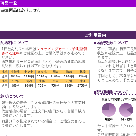
商品一覧
該当商品はありません
ご利用案内
■配送料について
■返品交換について
1梱包あたりの送料は
ショッピングカートで自動計算
万一、商品に初期不良
される送料
をご確認の上、ご購入手続きを進めてく
状況を確認の上、新品
ださい。
きます。
送料無料サービスが適用されない場合の通常の地域
商品到着後7日以内に
別送料（税込）は以下のとおりです。
い。それを過ぎますと
くなりますので、何卒
地域
北海道
北東北
南東北
関東
信越
北陸
原則として、不良品以
送料
2930円
1280円
1280円
1100円
1100円
920円
りませんので、予めご
地域
中部
関西
中国
四国
九州
沖縄
送料
860円
800円
750円
750円
690円
2750円
■配送時間について
■納期について
銀行振込の場合、ご入金確認日の当日から３営業日
以内に発送いたします。
代金引換の場合、ご注文日の当日から３営業日以内
に発送いたします。
お届け日を指定されている場合は、ご指定に合わせ
て発送いたします。
ヤマト運輸の「クロネ
す。
ご指定時間帯に配達す