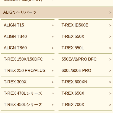
ALIGN ヘリパーツ
ALIGN T15
T-REX 旧500E
ALIGN TB40
T-REX 550X
ALIGN TB60
T-REX 550L
T-REX 150X/150DFC
550E/V2/PRO DFC
T-REX 250 PRO/PLUS
600L/600E PRO
T-REX 300X
T-REX 600XN
T-REX 470Lシリーズ
T-REX 650X
T-REX 450Lシリーズ
T-REX 700X