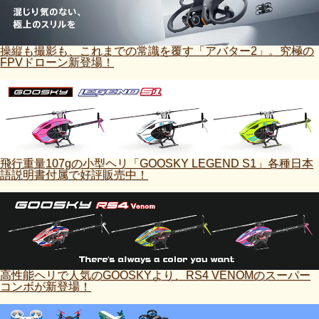
操縦も撮影も、これまでの常識を覆す「アバター2」。究極の
FPVドローン新登場！
飛行重量107gの小型ヘリ「GOOSKY LEGEND S1」各種日本
語説明書付属で好評販売中！
高性能ヘリで人気のGOOSKYより、RS4 VENOMのスーパー
コンボが新登場！