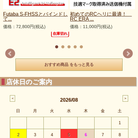
Futaba S-FHSSとバインドし
初めてのRCヘリに最適！
て...
RC ERA ...
価格：72,800円(税込)
価格：11,000円(税込)
れ
在庫切れ
おすすめ商品 をもっと見る
店休日のご案内
2026/08
日
月
火
水
木
金
土
1
2
3
4
5
6
7
8