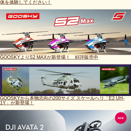
体を体験してください！
GOOSKYよりS2 MAXが新登場！ 好評販売中
GOOSKYから本物志向の200サイズ スケールヘリ「E2 UH-
1Y」が新登場！