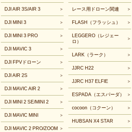
DJI AIR 3S/AIR 3
レース用ドローン関連
DJI MINI 3
FLASH（フラッシュ）
DJI MINI 3 PRO
LEGGERO（レジェー
ロ）
DJI MAVIC 3
LARK（ラーク）
DJI FPVドローン
JJRC H22
DJI AIR 2S
JJRC H37 ELFIE
DJI MAVIC AIR 2
ESPADA（エスパーダ）
DJI MINI 2 SE/MINI 2
cocoon（コクーン）
DJI MAVIC MINI
HUBSAN X4 STAR
DJI MAVIC 2 PRO/ZOOM