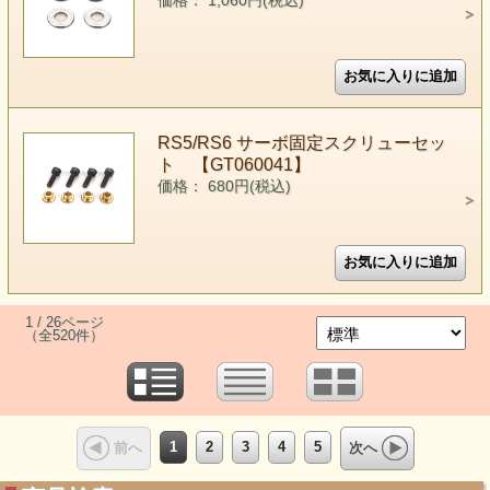
価格： 1,060円(税込)
RS5/RS6 サーボ固定スクリューセッ
ト 【GT060041】
価格： 680円(税込)
1 / 26ページ
（全520件）
1
2
3
4
5
前へ
次へ