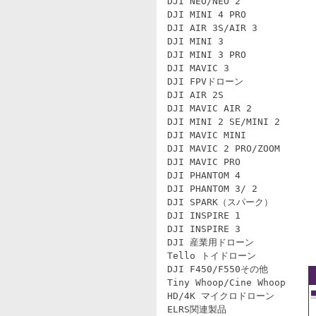
DJI NEO/NEO 2
DJI MINI 4 PRO
DJI AIR 3S/AIR 3
DJI MINI 3
DJI MINI 3 PRO
DJI MAVIC 3
DJI FPVドローン
DJI AIR 2S
DJI MAVIC AIR 2
DJI MINI 2 SE/MINI 2
DJI MAVIC MINI
DJI MAVIC 2 PRO/ZOOM
DJI MAVIC PRO
DJI PHANTOM 4
DJI PHANTOM 3/ 2
DJI SPARK（スパーク）
DJI INSPIRE 1
DJI INSPIRE 3
DJI 産業用ドローン
Tello トイドローン
DJI F450/F550その他
Tiny Whoop/Cine Whoop
HD/4K マイクロドローン
ELRS関連製品