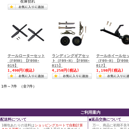
在庫切れ
テールローターセット
ランディングギアセッ
テールホイールセ
（F09H）【F09H-
ト（F09-H）【F09H-
（F09-H）【F09H
019】
015】
017】
1,490円
(税込)
4,250円
(税込)
1,190円
(税込)
1件～7件 （全7件）
ご利用案内
■配送料について
■返品交換について
1梱包あたりの送料は
ショッピングカートで自動計算
万一、商品に初期不良