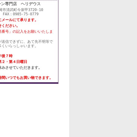
ーン専門店 ヘリデウス
宮崎市清武町今泉甲3720-10
 FAX：0985-75-0779
にメールにて承ります。
せください。
話番号」の記入をお願いいたしま
が送信できずに、あて先不明等で
多くいらっしゃいます。
午後７時
第２・第４日曜日
休みさせていただきます。
時間いつでもお買い物できます。