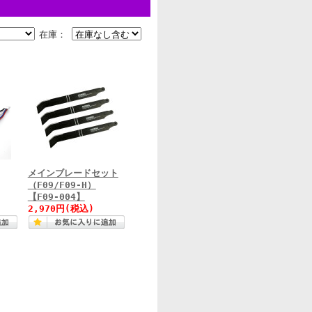
在庫：
メインブレードセット
（F09/F09-H）
【F09-004】
2,970円
(税込)