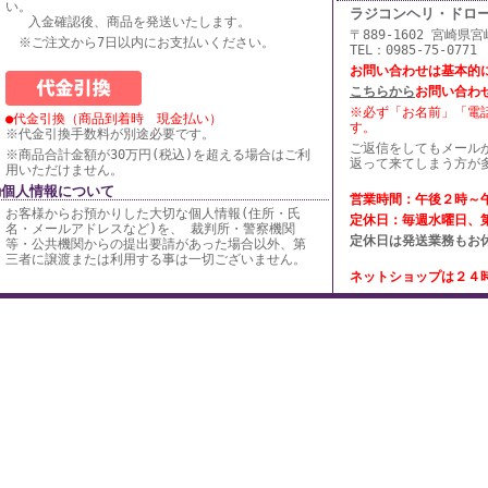
い。
ラジコンヘリ・ドロ
入金確認後、商品を発送いたします。
〒889-1602 宮崎県
※ご注文から7日以内にお支払いください。
TEL：0985-75-0771
お問い合わせは基本的
こちらから
お問い合わ
※必ず「お名前」「電
●代金引換（商品到着時 現金払い）
す。
※代金引換手数料が別途必要です。
ご返信をしてもメール
※商品合計金額が30万円(税込)を超える場合はご利
返って来てしまう方が
用いただけません。
■個人情報について
営業時間：午後２時～
お客様からお預かりした大切な個人情報(住所・氏
定休日：毎週水曜日、
名・メールアドレスなど)を、 裁判所・警察機関
定休日は発送業務もお
等・公共機関からの提出要請があった場合以外、第
三者に譲渡または利用する事は一切ございません。
ネットショップは２４