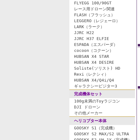
FLYEGG 100/90GT
レース用ドローン関連
FLASH（フラッシュ）
LEGGERO（レジェーロ）
LARK（ラーク）
JJRC H22
JJRC H37 ELFIE
ESPADA（エスパーダ）
cocoon（コクーン）
HUBSAN X4 STAR
HUBSAN X4 DESIRE
Soliste(ソリスト) HD
Rexi（レクシィ）
HUBSAN X4/Q4i/Q4
ギャラクシービジター3
完成機体セット
100g未満のToyラジコン
DJI ドローン
その他メーカー
ヘリコプター本体
GOOSKY S1（完成機）
GOOSKY S2 MAX/S2 ULTRA
GOOSKY E2 UH-1Y（完成機）