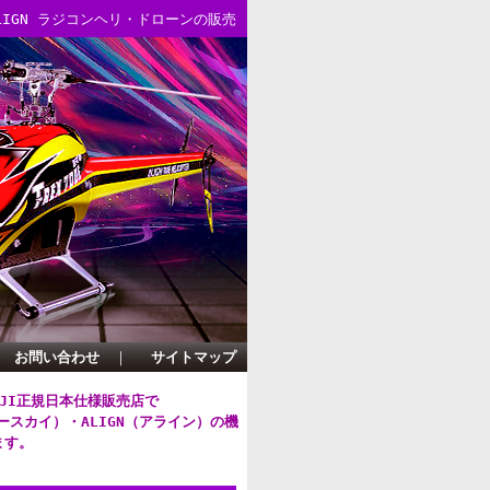
/ALIGN ラジコンヘリ・ドローンの販売
お問い合わせ
｜
サイトマップ
DJI正規日本仕様販売店で
グースカイ）・
ALIGN（アライン）
の機
ます。