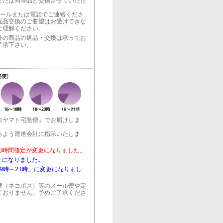
または同等品と交換させていただ
メールまたは電話でご連絡くださ
返品交換のご要望はお受けできな
ご理解ください。
外の商品の返品・交換は承ってお
了承下さい。
コヤマト宅急便」でお届けしま
るよう運送会社に指示いたしま
記の時間指定が変更になりました。
廃止になりました。
19時～21時」に変更になりまし
便（ネコポス）等のメール便や定
ておりません。予めご了承くださ