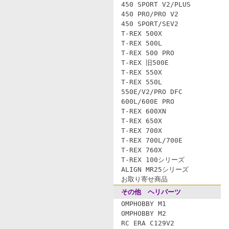
450 SPORT V2/PLUS
450 PRO/PRO V2
450 SPORT/SEV2
T-REX 500X
T-REX 500L
T-REX 500 PRO
T-REX 旧500E
T-REX 550X
T-REX 550L
550E/V2/PRO DFC
600L/600E PRO
T-REX 600XN
T-REX 650X
T-REX 700X
T-REX 700L/700E
T-REX 760X
T-REX 100シリーズ
ALIGN MR25シリーズ
お取り寄せ商品
その他 ヘリパーツ
OMPHOBBY M1
OMPHOBBY M2
RC ERA C129V2