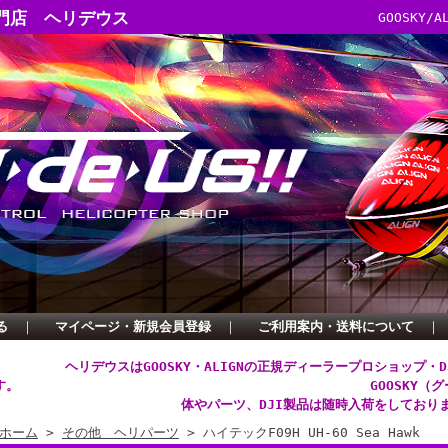
門店 ヘリデウス
GOOSKY
る
｜
マイページ・新規会員登録
｜
ご利用案内・送料について
｜
ヘリデウスはGOOSKY・ALIGNの正規ディーラープロショップ・
す。
GOOSKY（
体やパーツ、DJI製品は随時入荷をしており
ホーム
>
その他 ヘリパーツ
> ハイテックF09H UH-60 Sea Hawk