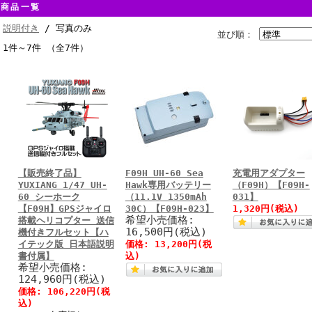
商品一覧
説明付き
/ 写真のみ
並び順：
1件～7件 （全7件）
【販売終了品】
F09H UH-60 Sea
充電用アダプター
YUXIANG 1/47 UH-
Hawk専用バッテリー
（F09H）【F09H-
60 シーホーク
（11.1V 1350mAh
031】
【F09H】GPSジャイロ
30C）【F09H-023】
1,320円
(税込)
希望小売価格:
搭載ヘリコプター 送信
16,500円(税込)
機付きフルセット【ハ
イテック版 日本語説明
価格:
13,200円
(税
書付属】
込)
希望小売価格:
124,960円(税込)
価格:
106,220円
(税
込)