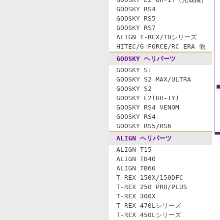
GOOSKY RS4
GOOSKY RS5
GOOSKY RS7
ALIGN T-REX/TBシリーズ
HITEC/G-FORCE/RC ERA 他
GOOSKY ヘリパーツ
GOOSKY S1
GOOSKY S2 MAX/ULTRA
GOOSKY S2
GOOSKY E2(UH-1Y)
GOOSKY RS4 VENOM
GOOSKY RS4
GOOSKY RS5/RS6
ALIGN ヘリパーツ
ALIGN T15
ALIGN TB40
ALIGN TB60
T-REX 150X/150DFC
T-REX 250 PRO/PLUS
T-REX 300X
T-REX 470Lシリーズ
T-REX 450Lシリーズ