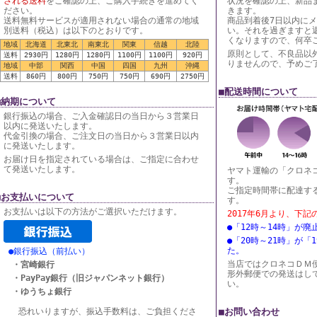
される送料
をご確認の上、ご購入手続きを進めてく
状況を確認の上、新品
ださい。
きます。
送料無料サービスが適用されない場合の通常の地域
商品到着後7日以内に
別送料（税込）は以下のとおりです。
い。それを過ぎますと
くなりますので、何卒
地域
北海道
北東北
南東北
関東
信越
北陸
原則として、不良品以
送料
2930円
1280円
1280円
1100円
1100円
920円
りませんので、予めご
地域
中部
関西
中国
四国
九州
沖縄
送料
860円
800円
750円
750円
690円
2750円
■配送時間について
■納期について
銀行振込の場合、ご入金確認日の当日から３営業日
以内に発送いたします。
代金引換の場合、ご注文日の当日から３営業日以内
に発送いたします。
お届け日を指定されている場合は、ご指定に合わせ
て発送いたします。
ヤマト運輸の「クロネ
す。
ご指定時間帯に配達す
■お支払いについて
す。
お支払いは以下の方法がご選択いただけます。
2017年6月より、下
●「12時～14時」が
●「20時～21時」が「
た。
●銀行振込（前払い）
当店ではクロネコＤＭ
・宮崎銀行
形外郵便での発送はし
・PayPay銀行（旧ジャパンネット銀行）
い。
・ゆうちょ銀行
恐れいりますが、振込手数料は、ご負担くださ
■お問い合わせ