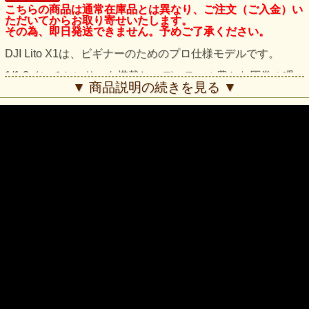
こちらの商品は通常在庫品とは異なり、ご注文（ご入金）い
ただいてからお取り寄せいたします。
その為、即日発送できません。予めご了承ください。
DJI Lito X1は、ビギナーのためのプロ仕様モデルです。
1/1.3インチセンサーを搭載し、ディテール豊かな圧巻の瞬
▼ 商品説明の続きを見る ▼
間を捉えます。前向きLiDARと全方向障害物検知により、複
雑な空間でも安心して飛行できます。 また、アクティブト
ラックとスマートカメラワークにフレーミングを任せれば、
被写体をしっかり捉えたフレーミングを自動で維持すること
も可能です。
難しい操作を覚える必要はありません。初日から、映画制作
者のような映像制作が可能です。